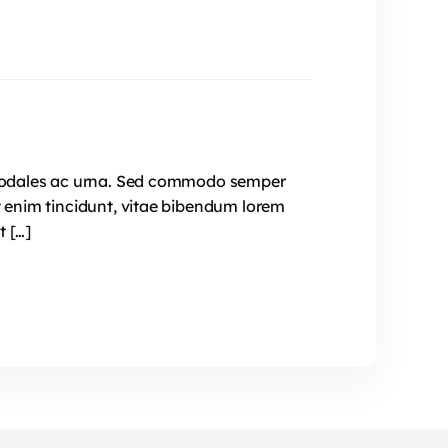
e, sodales ac urna. Sed commodo semper
t enim tincidunt, vitae bibendum lorem
t […]