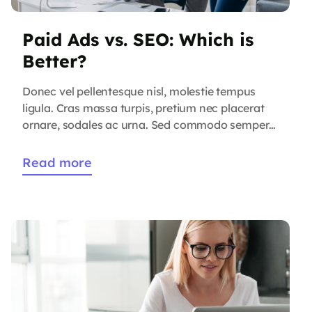
Paid Ads vs. SEO: Which is
Better?
Donec vel pellentesque nisl, molestie tempus
ligula. Cras massa turpis, pretium nec placerat
ornare, sodales ac urna. Sed commodo semper
fermentum. Phasellus bibendum lorem nisi, et
efficitur sapien dapibus sed. Suspendisse iaculis
Read more
erat ut enim tincidunt, vitae bibendum lorem
mattis. Quisque sed nunc quis nisi aliquam
dictum at ac velit. Suspendisse orci nunc,
condimentum sit […]