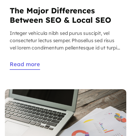
The Major Differences
Between SEO & Local SEO
Integer vehicula nibh sed purus suscipit, vel
consectetur lectus semper. Phasellus sed risus
vel lorem condimentum pellentesque id ut turpis.
Aenean rhoncus massa ut dapibus accumsan.
Aenean iaculis eu nisi a scelerisque. Ut auctor
Read more
enim quam, vitae luctus lacus tincidunt ac. Ut sit
amet justo et nisl cursus vestibulum. Mauris
dapibus erat eu maximus eleifend. […]