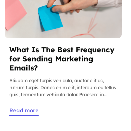
What Is The Best Frequency
for Sending Marketing
Emails?
Aliquam eget turpis vehicula, auctor elit ac,
rutrum turpis. Donec enim elit, interdum eu tellus
quis, fermentum vehicula dolor. Praesent in
quam erat. Nam rutrum justo vitae eros efficitur
accumsan. Phasellus scelerisque, massa ut
Read more
venenatis tristique, purus arcu volutpat orci,
blandit varius nisl orci ut arcu. Sed pharetra non
leo a cursus. Donec nunc nisl, […]