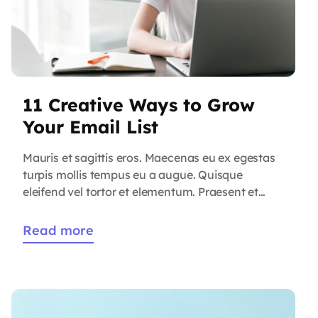
11 Creative Ways to Grow
Your Email List
Mauris et sagittis eros. Maecenas eu ex egestas
turpis mollis tempus eu a augue. Quisque
eleifend vel tortor et elementum. Praesent et
sagittis ligula. Duis vel tincidunt libero. Cras
maximus eros non quam convallis consectetur.
Read more
Proin sed dignissim dolor. Aliquam interdum,
tortor a viverra convallis, mi nisl congue lacus,
dictum aliquam nisl neque vitae magna. […]