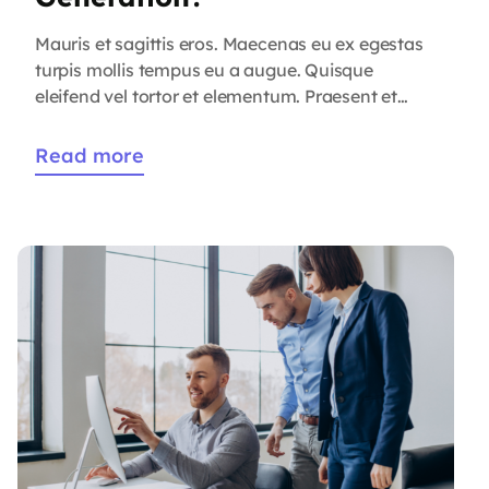
Mauris et sagittis eros. Maecenas eu ex egestas
turpis mollis tempus eu a augue. Quisque
eleifend vel tortor et elementum. Praesent et
sagittis ligula. Duis vel tincidunt libero. Cras
maximus eros non quam convallis consectetur.
Read more
Proin sed dignissim dolor. Aliquam interdum,
tortor a viverra convallis, mi nisl congue lacus,
dictum aliquam nisl neque vitae magna. […]