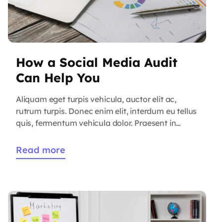
How a Social Media Audit
Can Help You
Aliquam eget turpis vehicula, auctor elit ac,
rutrum turpis. Donec enim elit, interdum eu tellus
quis, fermentum vehicula dolor. Praesent in
quam erat. Nam rutrum justo vitae eros efficitur
accumsan. Phasellus scelerisque, massa ut
Read more
venenatis tristique, purus arcu volutpat orci,
blandit varius nisl orci ut arcu. Sed pharetra non
leo a cursus. Donec nunc nisl, […]