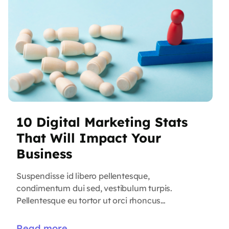
10 Digital Marketing Stats
That Will Impact Your
Business
Suspendisse id libero pellentesque,
condimentum dui sed, vestibulum turpis.
Pellentesque eu tortor ut orci rhoncus
vestibulum. Vestibulum placerat porta sem eu
viverra. Nulla interdum nibh sit amet convallis
Read more