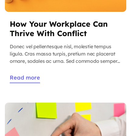
How Your Workplace Can
Thrive With Conflict
Donec vel pellentesque nisl, molestie tempus
ligula. Cras massa turpis, pretium nec placerat
ornare, sodales ac urna. Sed commodo semper
fermentum. Phasellus bibendum lorem nisi, et
efficitur sapien dapibus sed. Suspendisse iaculis
Read more
erat ut enim tincidunt, vitae bibendum lorem
mattis. Quisque sed nunc quis nisi aliquam
dictum at ac velit. Suspendisse orci nunc,
condimentum sit […]