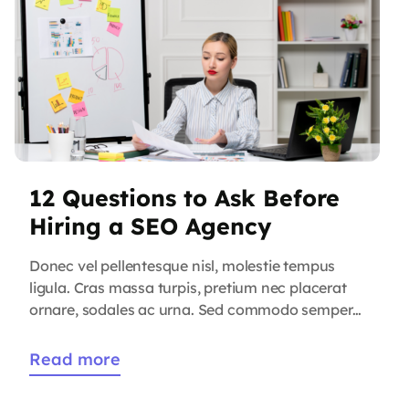
12 Questions to Ask Before
Hiring a SEO Agency
Donec vel pellentesque nisl, molestie tempus
ligula. Cras massa turpis, pretium nec placerat
ornare, sodales ac urna. Sed commodo semper
fermentum. Phasellus bibendum lorem nisi, et
efficitur sapien dapibus sed. Suspendisse iaculis
Read more
erat ut enim tincidunt, vitae bibendum lorem
mattis. Quisque sed nunc quis nisi aliquam