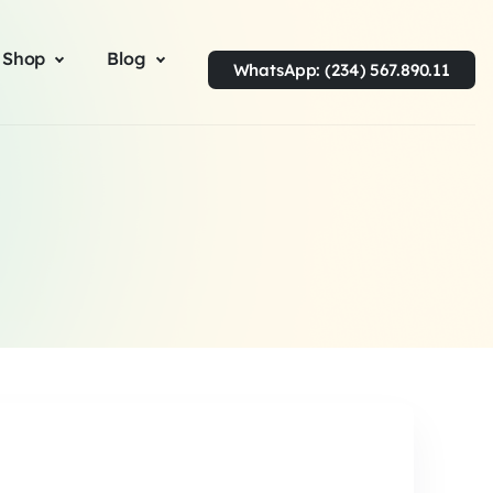
 Shop
Blog
WhatsApp: (234) 567.890.11