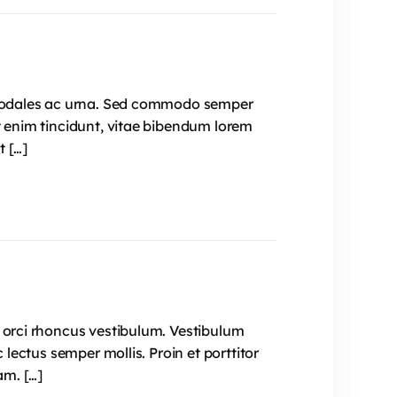
e, sodales ac urna. Sed commodo semper
t enim tincidunt, vitae bibendum lorem
t […]
t orci rhoncus vestibulum. Vestibulum
 lectus semper mollis. Proin et porttitor
am. […]